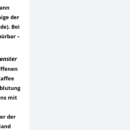
kann
ige der
de). Bei
pürbar –
enster
offenen
affee
hblutung
uns mit
er der
Hand