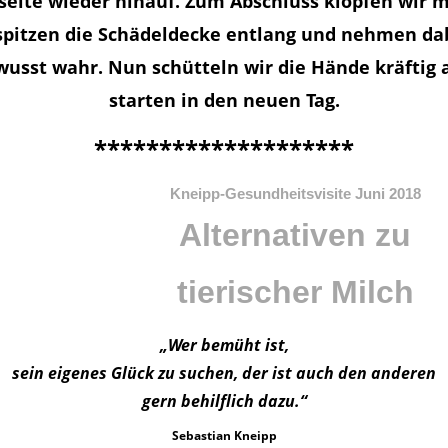
seite wieder hinauf. Zum Abschluss klopfen wir m
spitzen die Schädeldecke entlang und nehmen da
wusst wahr. Nun schütteln wir die Hände kräftig 
starten in den neuen Tag.
********************
Kneipp-Gesundheitsvisite Juni 2018
Alternativen zu
tierischer Milch
„Wer bemüht ist,
sein eigenes Glück zu suchen, der ist auch den anderen
gern behilflich dazu.“
Sebastian Kneipp