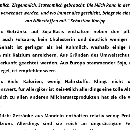
ilch, Ziegenmilch, Stutenmilch gebraucht. Die Milch kann in de
ig verwendet werden, und wo immer dies geschieht, bringt sie ein
von Nährstoffen mit.“ Sebastian Kneipp
ch: Getränke auf Soja-Basis enthalten neben den pfl
 auch Folsäure, kein Cholesterin und deutlich weniger 
Gehalt ist geringer als bei Kuhmilch, weshalb einige H
h mit Kalzium anreichern. Aus Gründen des Umweltschutz
Herkunft geachtet werden. Aus Europa stammender Soja, 
iegel, ist empfehlenswert.
ch: Viele Kalorien, wenig Nährstoffe. Klingt nicht 
swert, für Allergiker ist Reis-Milch allerdings eine tolle Al
eich zu allen anderen Milchersatzprodukten hat sie die 
.
ilch: Getränke aus Mandeln enthalten relativ wenig Pro
zium. Allerdings sind sie reich an ungesättigten Fe