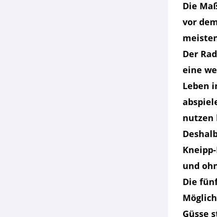
Die Ma
vor dem
meisten
Der Rad
eine we
Leben i
abspiel
nutzen 
Deshalb
Kneipp-
und ohn
Die fün
Möglich
Güsse s