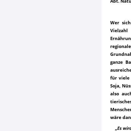
Abt. Natu
Wer sich
Vielzahl
Ernähru
region
Grundnah
ganze Ba
ausreich
für viele
Soja, Nüs
also auc
tierische
Menschen,
wäre dann
„Es wir