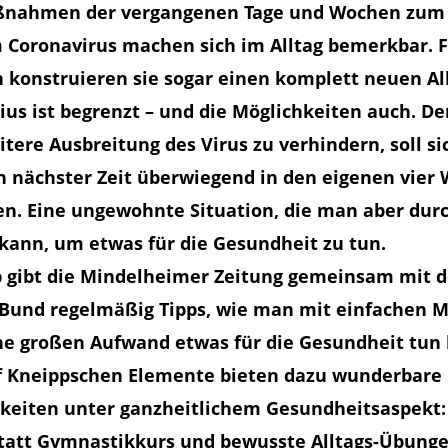
ßnahmen der vergangenen Tage und Wochen zum 
 Coronavirus machen sich im Alltag bemerkbar. F
 konstruieren sie sogar einen komplett neuen All
ius ist begrenzt – und die Möglichkeiten auch. D
itere Ausbreitung des Virus zu verhindern, soll si
n nächster Zeit überwiegend in den eigenen vier
en. Eine ungewohnte Situation, die man aber dur
kann, um etwas für die Gesundheit zu tun.
 gibt die Mindelheimer Zeitung gemeinsam mit 
Bund regelmäßig Tipps, wie man mit einfachen M
e großen Aufwand etwas für die Gesundheit tun
f Kneippschen Elemente bieten dazu wunderbare
keiten unter ganzheitlichem Gesundheitsaspekt:
tatt Gymnastikkurs und bewusste Alltags-Übunge