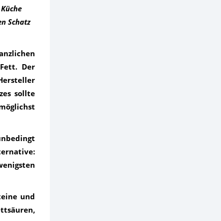
r Küche
en Schatz
anzlichen
Fett. Der
ersteller
es sollte
möglichst
unbedingt
ternative:
wenigsten
teine und
ttsäuren,