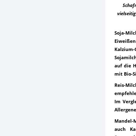
Schafm
vielseit
Soja-Mil
Eiweißen
Kalzium-
Sojamilc
auf die 
mit Bio-S
Reis-Mil
empfehlen
Im Vergl
Allergene
Mandel-M
auch Kal