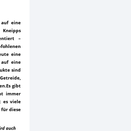
 auf eine
n Kneipps
ntiert –
ohlenen
eute eine
 auf eine
ukte sind
 Getreide,
en.Es gibt
cht immer
t es viele
 für diese
ird auch