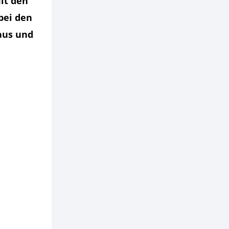
it den
bei den
aus und