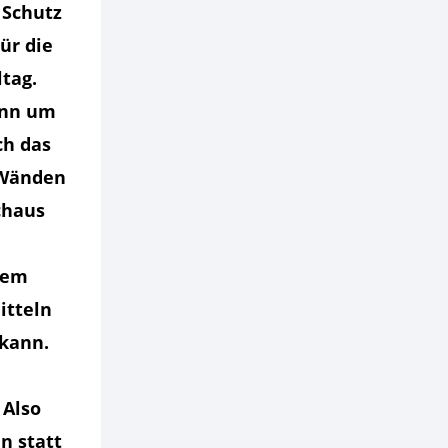
Schutz
ür die
tag.
enn um
ch das
 Wänden
chaus
dem
itteln
 kann.
 Also
n statt