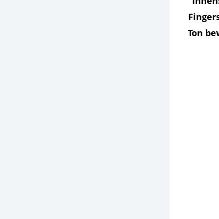
Innen
Finger
Ton be