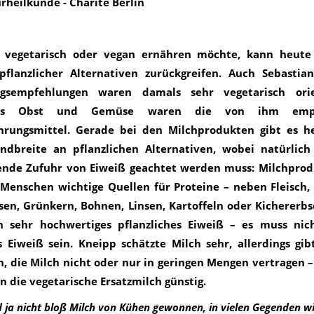
rheilkunde - Charité Berlin
 vegetarisch oder vegan ernähren möchte, kann heute
 pflanzlicher Alternativen zurückgreifen. Auch Sebastia
ngsempfehlungen waren damals sehr vegetarisch orie
ales Obst und Gemüse waren die von ihm empf
rungsmittel. Gerade bei den Milchprodukten gibt es h
ndbreite an pflanzlichen Alternativen, wobei natürlich
ende Zufuhr von Eiweiß geachtet werden muss: Milchprod
 Menschen wichtige Quellen für Proteine – neben Fleisch,
sen, Grünkern, Bohnen, Linsen, Kartoffeln oder Kichererbs
h sehr hochwertiges pflanzliches Eiweiß – es muss ni
s Eiweiß sein. Kneipp schätzte Milch sehr, allerdings gib
 die Milch nicht oder nur in geringen Mengen vertragen –
 die vegetarische Ersatzmilch günstig.
d ja nicht bloß Milch von Kühen gewonnen, in vielen Gegenden w