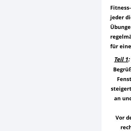
Fitness
jeder d
Übungen
regelmä
für ein
Teil 1
Begrüß
Fens
steiger
an und
Vor d
rec