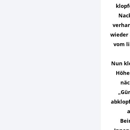
klopf
Nack
verhar
wieder 
vom li
Nun kl
Höhe 
näc
„Gür
abklopf
a
Bei