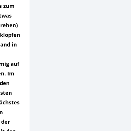
is zum
etwas
drehen)
 klopfen
Hand in
mig auf
en. Im
 den
isten
nächstes
en
 der